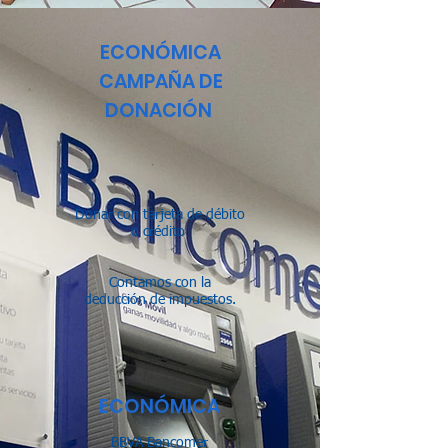
ECONÓMICA
CAMPAÑA DE
DONACIÓN​
Donar con tarjeta de débito
o crédito
Contamos con la
deducción de impuestos.
​ECONÓMICA
BBVA Bancomer