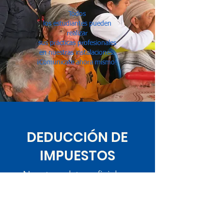
Todos
los
estudiantes
pueden
realizar
sus
prácticas
profesionales
en nuestras instalaciones.
¡Comunicate ahora mismo!
DEDUCCIÓN DE
IMPUESTOS
Nuestros datos oficiales:
CLUNI: CEM02062809015
RFC.: CEM0206286W0