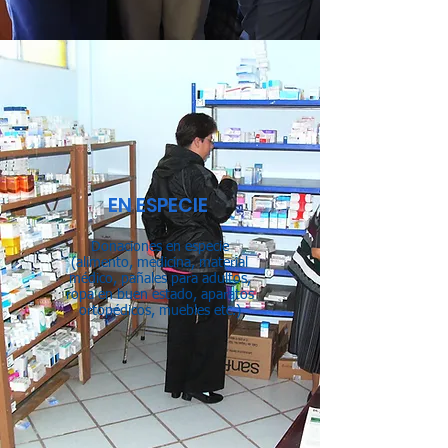
EN ESPECIE
Donaciones en especie
(alimento, medicina, material
médico, pañales para adultos,
ropa en buen estado, aparatos
ortopédicos, muebles etc.)