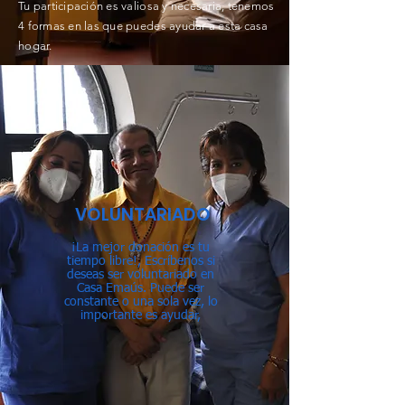
Tu
participación
es valiosa y necesaria, tenemos
4 formas en las que puedes ayudar a esta casa
hogar.
VOLUNTARIADO
¡La mejor
donación
es tu
tiempo libre!, E
scríbenos
si
deseas ser voluntariado en
Casa Emaús. Puede ser
constante o una sola
vez
, lo
importante es ayudar,