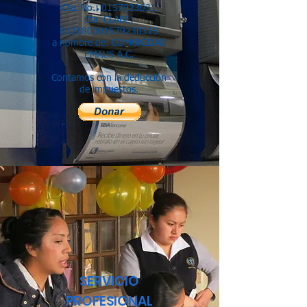
Cta. No.: 0157923031
Cta. CLABE:
012180001579230315
a nombre de: COMUNIDAD
EMAUS A.C.
Contamos con la deducción
de impuestos.
SERVICIO
PROFESIONAL