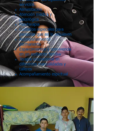
servicios:
Alimentación
Atención médica y
psicológica
Fisioterapia
Cuidados especiales para
personas que así lo requieren
Acompañamiento
permanente
Esparcimientos y convivencia
en un ambiente familiar
Terapia ocupacional en
diferentes manualidades y
talleres
Acompañamiento espiritual