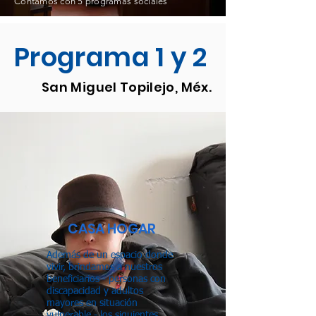
Contamos con 5 programas sociales
Programa 1 y 2
San Miguel Topilejo, Méx.
CASA HOGAR
Además de un espacio donde
vivir, brindamos a nuestros
beneficiarios - personas con
discapacidad y adultos
mayores en situación
vulnerable - los siguientes