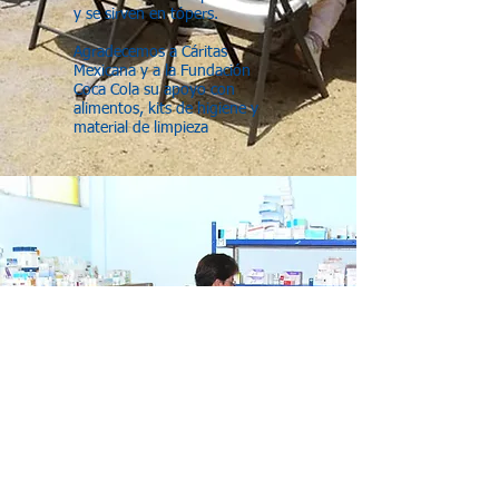
y se sirven en tópers.
Agradecemos a Cáritas
Mexicana y a la Fundación
Coca Cola su apoyo con
alimentos, kits de higiene y
material de limpieza
BANCO DE
ALIMENTOS Y
MEDICINA
Hacemos llegar a la comunidad
vulnerable en situación de