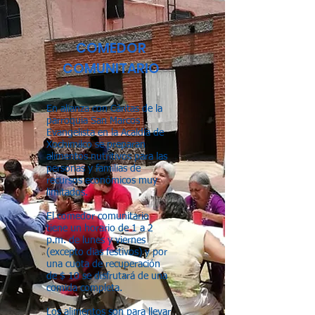
COMEDOR
COMUNITARIO
En alianza con Cáritas de la
parroquia San Marcos
Evangelista en la Acaldía de
Xochimilco se preparan
alimentos nutritivos para las
personas y familias de
recursos económicos muy
limitados.
El comedor comunitario
tiene un horario de 1 a 2
p.m. de lunes y viernes
(excepto dias festivos) y por
una cuota de recuperación
de $ 10 se disfrutará de una
comida completa.
Los alimentos son para llevar