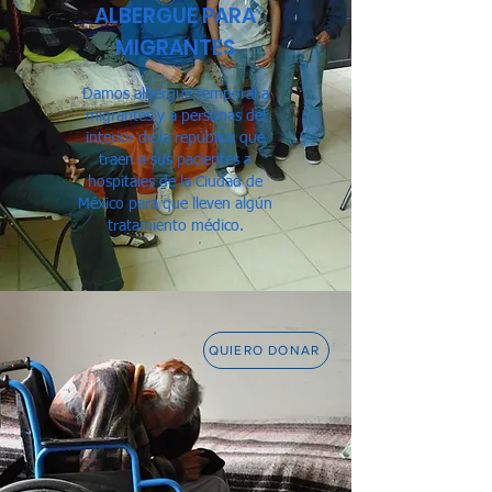
ALBERGUE PARA
MIGRANTES
Damos albergue temporal a
migrantes y a personas del
interior de la república que
traen a sus pacientes a
hospitales de la Ciudad de
México para que lleven algún
tratamiento médico.
QUIERO DONAR