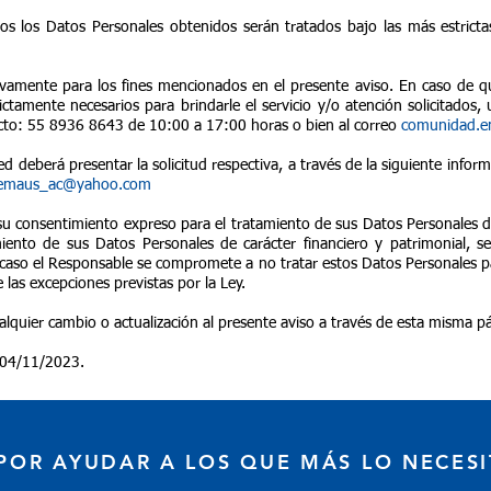
 los Datos Personales obtenidos serán tratados bajo las más estrict
ivamente para los fines mencionados en el presente aviso. En caso de 
ictamente necesarios para brindarle el servicio y/o atención solicitados
tacto: 55 8936 8643 de 10:00 a 17:00 horas o bien al correo
comunidad.
ed deberá presentar la solicitud respectiva, a través de la siguiente in
.emaus_ac@yahoo.com
 consentimiento expreso para el tratamiento de sus Datos Personales de 
miento de sus Datos Personales de carácter financiero y patrimonial, 
caso el Responsable se compromete a no tratar estos Datos Personales pa
e las excepciones previstas por la Ley.
lquier cambio o actualización al presente aviso a través de esta misma p
l 04/11/2023.
 POR AYUDAR A LOS QUE MÁS LO NECESI