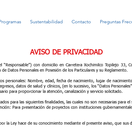
Programas
Sustentabilidad
Contacto
Preguntas Frec
AVISO DE PRIVACIDAD
el “Responsable”) con domicilio en Carretera Xochimilco Topilejo 33, C
n de Datos Personales en Posesión de los Particulares y su Reglamento.
os personales: Nombre, edad, fecha de nacimiento, lugar de nacimiento, c
egresos, datos de salud y clínicos, (en lo sucesivo, los “Datos Personales
rio para proporcionar la atención, canalización y servicio solicitado.
zados para la
s siguientes finalidades, las cuales no son necesarias para el
atención: Para presentación de proyectos con instituciones gubernamentale
 por la Ley hace de su conocimiento mediante el presente aviso, que sus